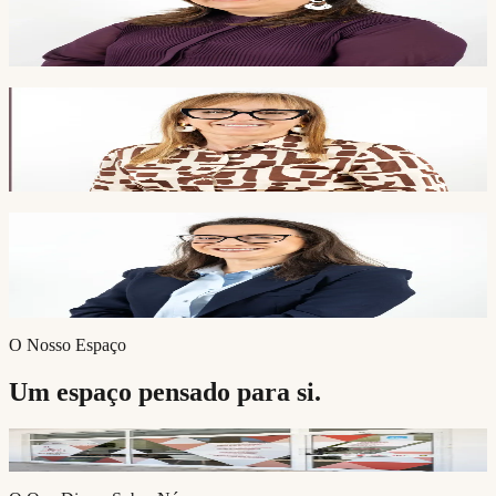
Licenciada em Solicitadoria, Pós-Graduada em Direito do
Urbanismo e do Ambiente. Mais de 13 anos em Solicitadoria e 20
anos no Direito Imobiliário. Inscrita na OSAE desde 2013.
Susete Santos
Especialista administrativa com sólida carreira em serviço financeiro
e administrativo. Pilar fundamental do escritório desde 2020,
responsável pela componente administrativa e registo automóvel.
Sandrine Marques de Carvalho
Licenciada em Solicitadoria. Experiência em departamento jurídico
de perícia de dados tacográficos. Integrou a equipa em 2024,
regressando à sua área de formação.
O Nosso Espaço
Um espaço pensado para si.