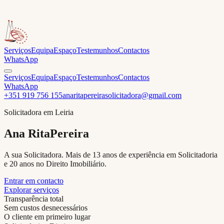
Serviços
Equipa
Espaço
Testemunhos
Contactos
WhatsApp
Serviços
Equipa
Espaço
Testemunhos
Contactos
WhatsApp
+351 919 756 155
anaritapereirasolicitadora@gmail.com
Solicitadora em Leiria
Ana Rita
Pereira
A sua Solicitadora. Mais de 13 anos de experiência em Solicitadoria
e 20 anos no Direito Imobiliário.
Entrar em contacto
Explorar serviços
Transparência total
Sem custos desnecessários
O cliente em primeiro lugar