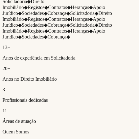
Solicitadoria
◆
Direito
Imobiliário
◆
Registos
◆
Contratos
◆
Heranças
◆
Apoio
Jurídico
◆
Sociedades
◆
Cobrança
◆
Solicitadoria
◆
Direito
Imobiliário
◆
Registos
◆
Contratos
◆
Heranças
◆
Apoio
Jurídico
◆
Sociedades
◆
Cobrança
◆
Solicitadoria
◆
Direito
Imobiliário
◆
Registos
◆
Contratos
◆
Heranças
◆
Apoio
Jurídico
◆
Sociedades
◆
Cobrança
◆
13
+
Anos de experiência em Solicitadoria
20
+
Anos no Direito Imobiliário
3
Profissionais dedicadas
11
Áreas de atuação
Quem Somos